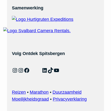
Samenwerking
Volg Ontdek Spitsbergen
Instagram
Instagram
Facebook
LinkedIn
TikTok
YouTube
Reizen
•
Marathon
•
Duurzaamheid
Moeilijkheidsgraad
•
Privacyverklaring